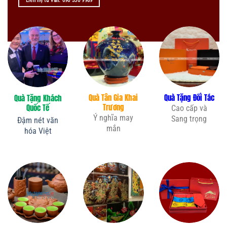
Liên hệ tư vấn: 090 330 9989
Quà Tân Gia Khai
Quà Tặng Đối Tác
Quà Tặng Khách
Trương
Quốc Tế
Cao cấp và
Ý nghĩa may
Sang trọng
Đậm nét văn
mắn
hóa Việt