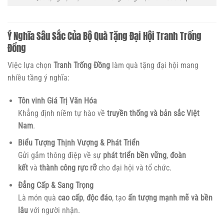
Ý Nghĩa Sâu Sắc Của Bộ Quà Tặng Đại Hội Tranh Trống
Đồng
Việc lựa chọn
Tranh Trống Đồng
làm quà tặng đại hội mang
nhiều tầng ý nghĩa:
Tôn vinh Giá Trị Văn Hóa
Khẳng định niềm tự hào về
truyền thống và bản sắc Việt
Nam
.
Biểu Tượng Thịnh Vượng & Phát Triển
Gửi gắm thông điệp về sự
phát triển bền vững
,
đoàn
kết
và
thành công rực rỡ
cho đại hội và tổ chức.
Đẳng Cấp & Sang Trọng
Là món quà
cao cấp
,
độc đáo
, tạo
ấn tượng mạnh mẽ và bền
lâu
với người nhận.