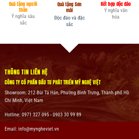
Quà tặng người
Kết hợp độc đáo
Quà tặng Sơn
thân
mài
Ý nghĩa văn
Ý nghĩa sâu
hóa
Độc đáo và đặc
sắc
sắc
THÔNG TIN LIÊN HỆ
CÔNG TY CỔ PHẦN ĐẦU TƯ PHÁT TRIỂN MỸ NGHỆ VIỆT
Showroom:
212 Bùi Tá Hán, Phường Bình Trưng, Thành phố Hồ
Chí Minh, Việt Nam
Hotline: 0971 327 095 - 0903 30 99 89
Email: info@myngheviet.vn