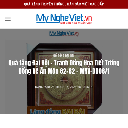
Bỏ
QUÀ TẶNG TRUYỀN THỐNG , BẢN SẮC VIỆT CAO CẤP
qua
nội
dung
ĐỒ ĐỒNG ĐẠI BÁI
Quà tặng Đại Hội – Tranh Đồng Họa Tiết Trống
Đồng Vẽ Ăn Mòn 82×82 – MNV-DD08/1
ĐĂNG VÀO
28 THÁNG 7, 2025
BỞI
ADMIN