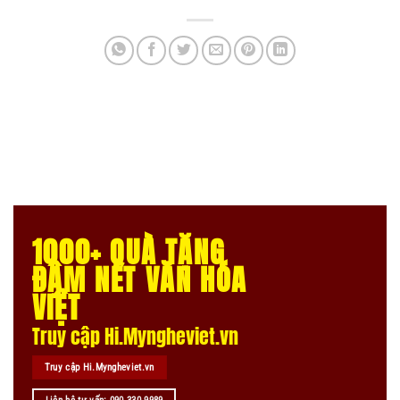
1000+ QUÀ TẶNG
ĐẬM NÉT VĂN HÓA
VIỆT
Truy cập Hi.Myngheviet.vn
Truy cập Hi.Myngheviet.vn