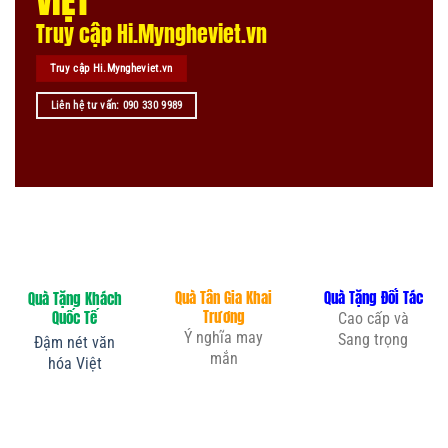
VIỆT
Truy cập Hi.Myngheviet.vn
Truy cập Hi.Myngheviet.vn
Liên hệ tư vấn: 090 330 9989
Quà Tân Gia Khai
Quà Tặng Đối Tác
Quà Tặng Khách
Trương
Quốc Tế
Cao cấp và
Ý nghĩa may
Sang trọng
Đậm nét văn
mắn
hóa Việt