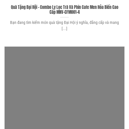
Quà Tặng Đại Hội – Combo Ly Lọc Trà Và Phin Cafe Men Hỏa Biến Cao
Cấp MNV-CFM001-4
Bạn đang tìm kiếm món quà tặng Đại Hội ý nghĩa, đẳng cấp và mang
[...]