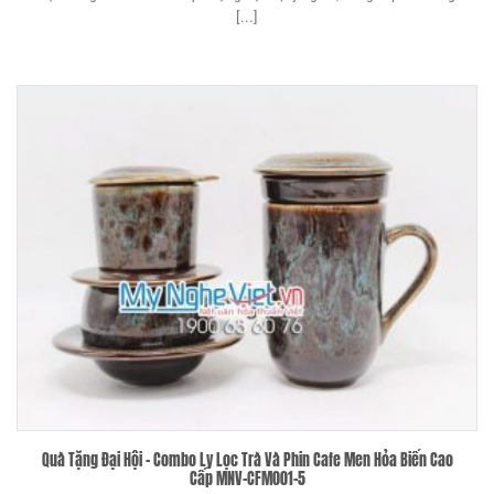
[...]
Quà Tặng Đại Hội – Combo Ly Lọc Trà Và Phin Cafe Men Hỏa Biến Cao
Cấp MNV-CFM001-5