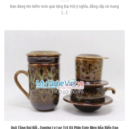
Bạn đang tìm kiếm món quà tặng Đại Hội ý nghĩa, đẳng cấp và mang
[...]
Quà Tặng Đại Hội – Combo Ly Lọc Trà Và Phin Cafe Men Hỏa Biến Cao