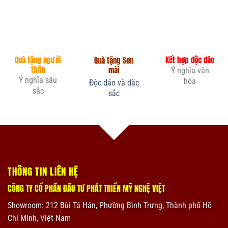
Quà tặng người
Kết hợp độc đáo
Quà tặng Sơn
thân
mài
Ý nghĩa văn
Ý nghĩa sâu
hóa
Độc đáo và đặc
sắc
sắc
THÔNG TIN LIÊN HỆ
CÔNG TY CỔ PHẦN ĐẦU TƯ PHÁT TRIỂN MỸ NGHỆ VIỆT
Showroom:
212 Bùi Tá Hán, Phường Bình Trưng, Thành phố Hồ
Chí Minh, Việt Nam