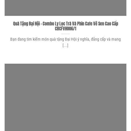
Quà Tặng Đại Hội – Combo Ly Lọc Trà Và Phin Cafe Vẽ Sen Cao Cấp
CBCFVH006/1
Bạn đang tìm kiếm món quà tặng Đại Hội ý nghĩa, đẳng cấp và mang
[...]