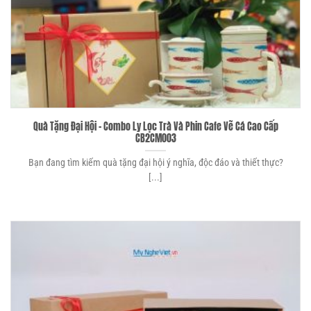
Quà Tặng Đại Hội – Combo Ly Lọc Trà Và Phin Cafe Vẽ Cá Cao Cấp
CB2CM003
Bạn đang tìm kiếm quà tặng đại hội ý nghĩa, độc đáo và thiết thực?
[...]