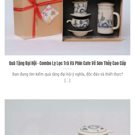
Quà Tặng Đại Hội – Combo Ly Lọc Trà Và Phin Cafe Vẽ Sơn Thủy Cao Cấp
Bạn đang tìm kiếm quà tặng đại hội ý nghĩa, độc đáo và thiết thực?
[...]