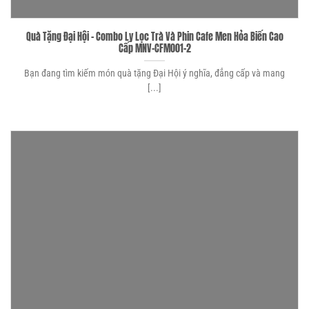
Quà Tặng Đại Hội – Combo Ly Lọc Trà Và Phin Cafe Men Hỏa Biến Cao
Cấp MNV-CFM001-2
Bạn đang tìm kiếm món quà tặng Đại Hội ý nghĩa, đẳng cấp và mang
[...]