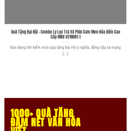
Quà Tặng Đại Hội – Combo Ly Lọc Trà Và Phin Cafe Men Hỏa Biến Cao
Cấp MNV-CFM001-1
Bạn đang tìm kiếm món quà tặng Đại Hội ý nghĩa, đẳng cấp và mang
[...]
1000+ QUÀ TẶNG
ĐẬM NÉT VĂN HÓA