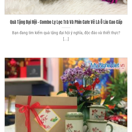
Quà Tặng Đại Hội – Combo Ly Lọc Trà Và Phin Cafe Vẽ Lá Ô Liu Cao Cấp
Bạn đang tìm kiếm quà tặng đại hội ý nghĩa, độc đáo và thiết thực?
[...]