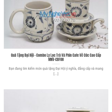
Quà Tặng Đại Hội – Combo Ly Lọc Trà Và Phin Cafe Vẽ Cúc Cao Cấp
MNV-CBF08
Bạn đang tìm kiếm món quà tặng Đại Hội ý nghĩa, đẳng cấp và mang
[...]