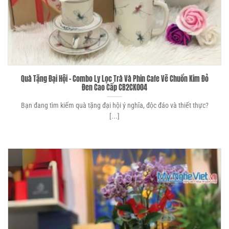
Quà Tặng Đại Hội – Combo Ly Lọc Trà Và Phin Cafe Vẽ Chuồn Kim Đỏ
Đen Cao Cấp CB2CK004
Bạn đang tìm kiếm quà tặng đại hội ý nghĩa, độc đáo và thiết thực?
[...]