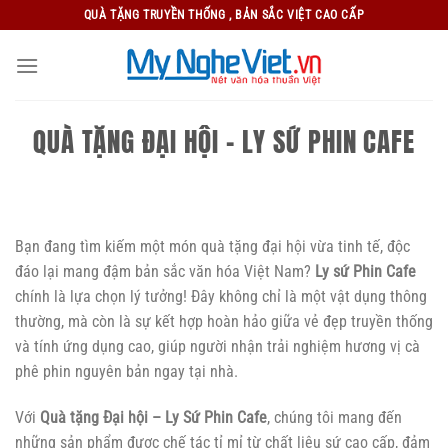
Bỏ
QUÀ TẶNG TRUYỀN THỐNG , BẢN SẮC VIỆT CAO CẤP
qua
nội
dung
QUÀ TẶNG ĐẠI HỘI - LY SỨ PHIN CAFE
Bạn đang tìm kiếm một món quà tặng đại hội vừa tinh tế, độc
đáo lại mang đậm bản sắc văn hóa Việt Nam?
Ly sứ Phin Cafe
chính là lựa chọn lý tưởng! Đây không chỉ là một vật dụng thông
thường, mà còn là sự kết hợp hoàn hảo giữa vẻ đẹp truyền thống
và tính ứng dụng cao, giúp người nhận trải nghiệm hương vị cà
phê phin nguyên bản ngay tại nhà.
Với
Quà tặng Đại hội – Ly Sứ Phin Cafe
, chúng tôi mang đến
những sản phẩm được chế tác tỉ mỉ từ chất liệu sứ cao cấp, đảm