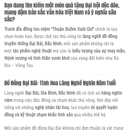
Bạn đang tìm kiếm một món quà tặng Đại hội độc đáo,
mang đậm bản sắc văn hóa Việt Nam và ý nghĩa sâu
sắc?
Tranh đĩa đồng lưu niệm “Thuận Buồm Xuôi Gió”
chính là lựa
chọn hoàn hảo. Được chế tác thủ công từ
làng nghề đồ đồng
truyền thống Đại Bái, Bắc Ninh
, mỗi sản phẩm không chỉ là
một
tác phẩm nghệ thuật
mà còn là
biểu tượng của sự may mắn,
thịnh vượng và tinh thần vươn khơi
của vùng đất biển như Bà
Rịa – Vũng Tàu.
Đồ Đồng Đại Bái: Tinh Hoa Làng Nghề Nghìn Năm Tuổi
Làng nghề
Đại Bái, Gia Bình, Bắc Ninh
đã có lịch sử
hàng nghìn
năm
trong việc đúc đồng và chạm khắc thủ công. Nơi đây nổi
tiếng với những
nghệ nhân tài hoa
, lưu truyền
bí quyết luyện
đồng và kỹ thuật chạm khắc tinh xảo
qua nhiều thế hệ.
Mỗi sản phẩm đồ đồng Đại Bái không chỉ đơn thuần là vật trang