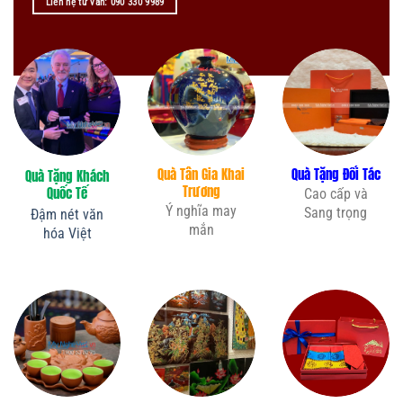
Liên hệ tư vấn: 090 330 9989
Quà Tân Gia Khai
Quà Tặng Đối Tác
Quà Tặng Khách
Trương
Quốc Tế
Cao cấp và
Ý nghĩa may
Sang trọng
Đậm nét văn
mắn
hóa Việt