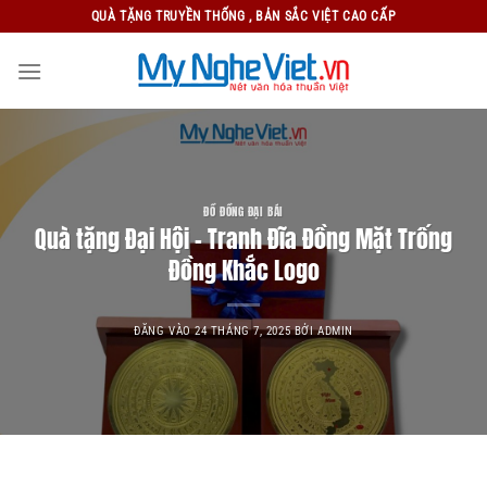
Bỏ
QUÀ TẶNG TRUYỀN THỐNG , BẢN SẮC VIỆT CAO CẤP
qua
nội
dung
ĐỒ ĐỒNG ĐẠI BÁI
Quà tặng Đại Hội – Tranh Đĩa Đồng Mặt Trống
Đồng Khắc Logo
ĐĂNG VÀO
24 THÁNG 7, 2025
BỞI
ADMIN