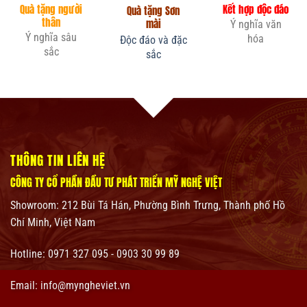
Quà tặng người
Kết hợp độc đáo
Quà tặng Sơn
thân
mài
Ý nghĩa văn
Ý nghĩa sâu
hóa
Độc đáo và đặc
sắc
sắc
THÔNG TIN LIÊN HỆ
CÔNG TY CỔ PHẦN ĐẦU TƯ PHÁT TRIỂN MỸ NGHỆ VIỆT
Showroom:
212 Bùi Tá Hán, Phường Bình Trưng, Thành phố Hồ
Chí Minh, Việt Nam
Hotline: 0971 327 095 - 0903 30 99 89
Email: info@myngheviet.vn