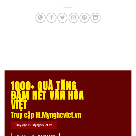
1000+ QUÀ TẶNG
ĐẬM NÉT VĂN HÓA
VIỆT
Truy cập Hi.Myngheviet.vn
Truy cập Hi.Myngheviet.vn