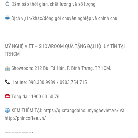
Đảm bảo thời gian, chất lượng và số lượng
Dịch vụ in/khắc/đóng gói chuyên nghiệp và chỉnh chu.
—————————————–
MỸ NGHỆ VIỆT – SHOWROOM QUÀ TẶNG ĐẠI HỘI UY TÍN TẠI
TP.HCM
Showroom: 212 Bùi Tá Hán, P. Bình Trưng, TP.HCM.
Hotline:
090.330.9989
/
0903.754.715
Tổng đài:
1900 63 60 76
XEM THÊM TẠI: https://quatangdaihoi.myngheviet.vn/ và
http://phincoffee.vn/
————————-