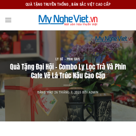
Bỏ
QUÀ TẶNG TRUYỀN THỐNG , BẢN SẮC VIỆT CAO CẤP
qua
nội
dung
LY SỨ - PHIN CAFE
Quà Tặng Đại Hội – Combo Ly Lọc Trà Và Phin
Cafe Vẽ Lá Trúc Nâu Cao Cấp
ĐĂNG VÀO
26 THÁNG 7, 2025
BỞI
ADMIN