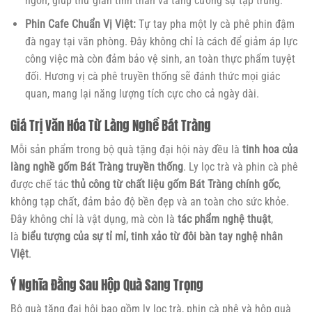
ngon, giúp thư giãn tinh thần và tăng cường sự tập trung.
Phin Cafe Chuẩn Vị Việt:
Tự tay pha một ly cà phê phin đậm
đà ngay tại văn phòng. Đây không chỉ là cách để giảm áp lực
công việc mà còn đảm bảo vệ sinh, an toàn thực phẩm tuyệt
đối. Hương vị cà phê truyền thống sẽ đánh thức mọi giác
quan, mang lại năng lượng tích cực cho cả ngày dài.
Giá Trị Văn Hóa Từ Làng Nghề Bát Tràng
Mỗi sản phẩm trong bộ quà tặng đại hội này đều là
tinh hoa của
làng nghề gốm Bát Tràng truyền thống
. Ly lọc trà và phin cà phê
được chế tác
thủ công từ chất liệu gốm Bát Tràng chính gốc
,
không tạp chất, đảm bảo độ bền đẹp và an toàn cho sức khỏe.
Đây không chỉ là vật dụng, mà còn là
tác phẩm nghệ thuật
,
là
biểu tượng của sự tỉ mỉ, tinh xảo từ đôi bàn tay nghệ nhân
Việt
.
Ý Nghĩa Đằng Sau Hộp Quà Sang Trọng
Bộ quà tặng đại hội bao gồm ly lọc trà, phin cà phê và hộp quà