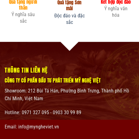
Quà tặng người
Kết hợp độc đáo
Quà tặng Sơn
thân
mài
Ý nghĩa văn
Ý nghĩa sâu
hóa
Độc đáo và đặc
sắc
sắc
THÔNG TIN LIÊN HỆ
CÔNG TY CỔ PHẦN ĐẦU TƯ PHÁT TRIỂN MỸ NGHỆ VIỆT
Showroom:
212 Bùi Tá Hán, Phường Bình Trưng, Thành phố Hồ
Chí Minh, Việt Nam
Hotline: 0971 327 095 - 0903 30 99 89
Email: info@myngheviet.vn