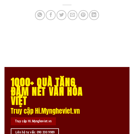
1000+ QUÀ TẶNG
ĐẬM NÉT VĂN HÓA
VIỆT
Truy cập Hi.Myngheviet.vn
Truy cập Hi.Myngheviet.vn
Liên hệ tư vấn: 090 330 9989