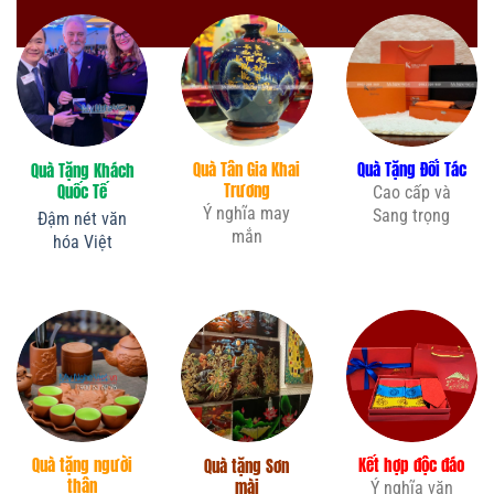
Quà Tân Gia Khai
Quà Tặng Đối Tác
Quà Tặng Khách
Trương
Quốc Tế
Cao cấp và
Ý nghĩa may
Sang trọng
Đậm nét văn
mắn
hóa Việt
Quà tặng người
Kết hợp độc đáo
Quà tặng Sơn
thân
mài
Ý nghĩa văn