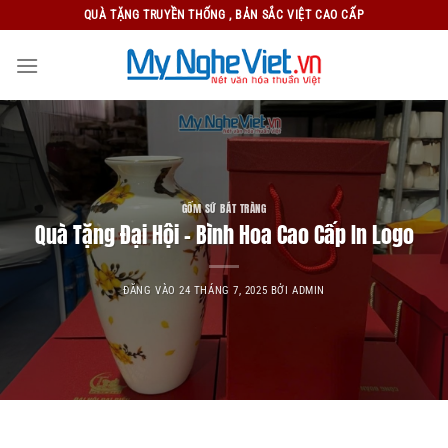
Bỏ
QUÀ TẶNG TRUYỀN THỐNG , BẢN SẮC VIỆT CAO CẤP
qua
nội
dung
GỐM SỨ BÁT TRÀNG
Quà Tặng Đại Hội – Bình Hoa Cao Cấp In Logo
ĐĂNG VÀO
24 THÁNG 7, 2025
BỞI
ADMIN