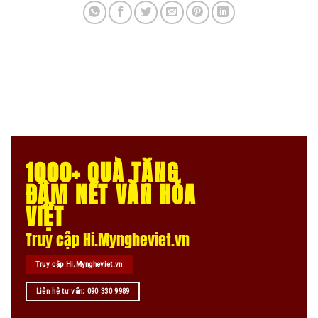
1000+ QUÀ TẶNG
ĐẬM NÉT VĂN HÓA
VIỆT
Truy cập Hi.Myngheviet.vn
Truy cập Hi.Myngheviet.vn
Liên hệ tư vấn: 090 330 9989