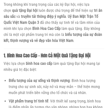
Trong không khí trang trọng của các kỳ Đại hội, việc lựa
chọn
quà tặng Đại hội
luôn được chú trọng để thể hiện sự
tri ân
sâu sắc
và
truyền tải thông điệp ý nghĩa
.
Uỷ Ban Mặt Trận Tổ
Quốc Việt Nam Quận 3
đã cho thấy sự tinh tế và tầm nhìn của
mình khi lựa chọn
Bình Hoa Cao Cấp
làm quà tặng. Đây không
chỉ là một vật phẩm trang trí mà còn là
biểu tượng của sự đoàn
kết, thịnh vượng và vẻ đẹp văn hóa Việt Nam
.
1. Bình Hoa Cao Cấp – Hơn Cả Một Quà Tặng Đại Hội
Việc lựa chọn
bình hoa cao cấp
làm quà tặng Đại hội mang lại
nhiều giá trị đặc biệt:
Biểu tượng của sự sống và thịnh vượng
: Bình hoa tượng
trưng cho sự sinh sôi, nảy nở và may mắn – thể hiện mong
muốn phát triển bền vững cho tổ chức và cá nhân.
Vật phẩm trang trí tinh tế
: Với thiết kế sang trọng, bình hoa
là điểm nhấn ấn tượng cho văn phòng, phòng họp hay không