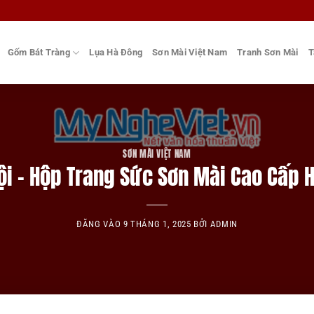
Gốm Bát Tràng
Lụa Hà Đông
Sơn Mài Việt Nam
Tranh Sơn Mài
T
SƠN MÀI VIỆT NAM
ội – Hộp Trang Sức Sơn Mài Cao Cấp 
ĐĂNG VÀO
9 THÁNG 1, 2025
BỞI
ADMIN