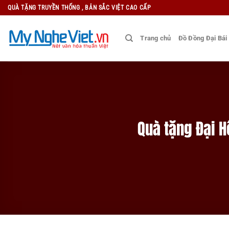
Bỏ
QUÀ TẶNG TRUYỀN THỐNG , BẢN SẮC VIỆT CAO CẤP
qua
nội
Trang chủ
Đồ Đồng Đại Bái
dung
Quà tặng Đại H