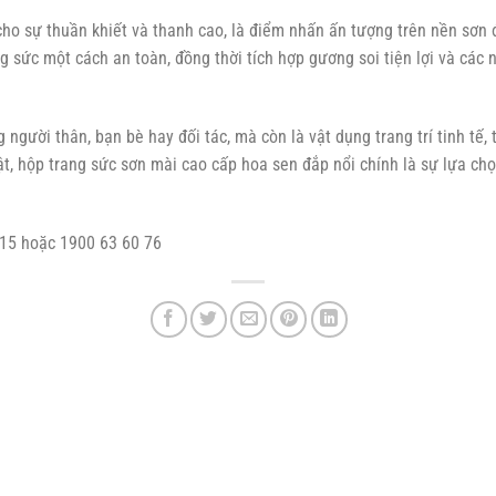
 cho sự thuần khiết và thanh cao, là điểm nhấn ấn tượng trên nền sơn
 sức một cách an toàn, đồng thời tích hợp gương soi tiện lợi và các 
gười thân, bạn bè hay đối tác, mà còn là vật dụng trang trí tinh tế, 
uật, hộp trang sức sơn mài cao cấp hoa sen đắp nổi chính là sự lựa ch
715 hoặc 1900 63 60 76