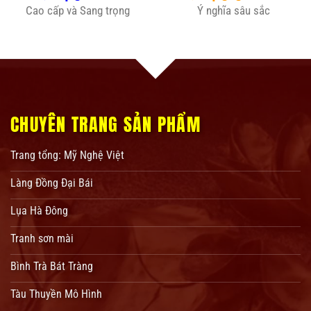
Cao cấp và Sang trọng
Ý nghĩa sâu sắc
CHUYÊN TRANG SẢN PHẨM
Trang tổng: Mỹ Nghệ Việt
Làng Đồng Đại Bái
Lụa Hà Đông
Tranh sơn mài
Bình Trà Bát Tràng
Tàu Thuyền Mô Hình