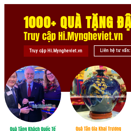
1000+ QUÀ TẶNG ĐẬ
Truy cập Hi.Myngheviet.vn
Liên hệ tư vấn
Truy cập Hi.Myngheviet.vn
Quà Tân Gia Khai Trương
Quà Tặng Khách Quốc Tế