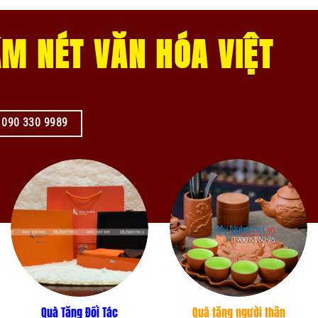
M NÉT VĂN HÓA VIỆT
: 090 330 9989
Quà Tặng Đối Tác
Quà tặng người thân